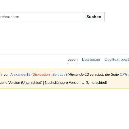
Suchen
Lesen
Bearbeiten
Quelltext bear
Uhr von
Alexander12
(
Diskussion
|
Beiträge
)
(Alexander12 verschob die Seite
OPH-I
tuelle Version (Unterschied) | Nächstjüngere Version → (Unterschied)