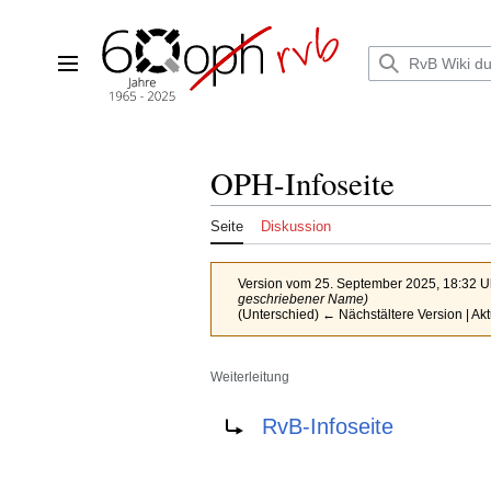
Zum
Inhalt
springen
Hauptmenü
OPH-Infoseite
Seite
Diskussion
Version vom 25. September 2025, 18:32 
geschriebener Name)
(Unterschied) ← Nächstältere Version | Ak
Weiterleitung
Weiterleitung nach:
RvB-Infoseite