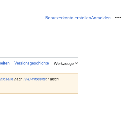
Benutzerkonto erstellen
Anmelden
Meine W
beiten
Versionsgeschichte
Werkzeuge
nfoseite
nach
RvB-Infoseite
: Falsch